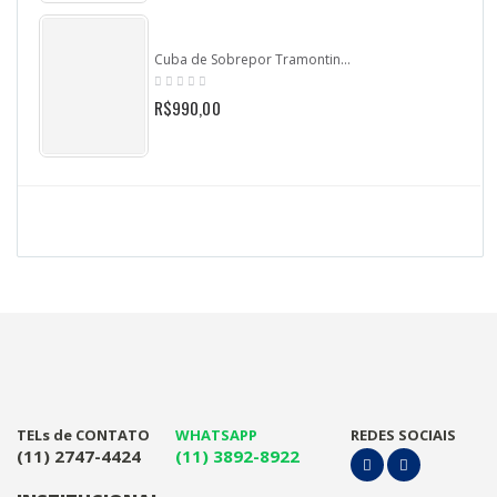
Cuba de Sobrepor Tramontina Vega 1.5C 34 Plus R Cuba Auxiliar em Aço Inox com Acabamento Natural 62 x 50 cm com Válvula - 93857/602
R$990,00
TELs de CONTATO
WHATSAPP
REDES SOCIAIS
(11) 2747-4424
(11) 3892-8922