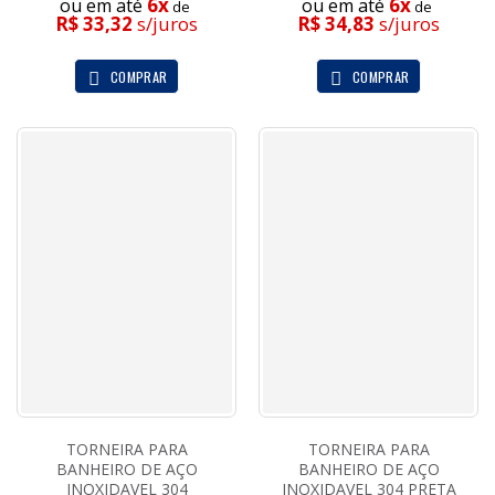
6x
6x
ou em até
ou em até
de
de
R$ 33,32
s/juros
R$ 34,83
s/juros
COMPRAR
COMPRAR
TORNEIRA PARA
TORNEIRA PARA
BANHEIRO DE AÇO
BANHEIRO DE AÇO
INOXIDAVEL 304
INOXIDAVEL 304 PRETA