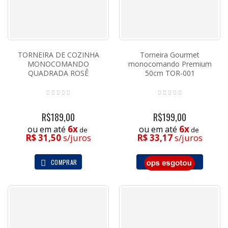
TORNEIRA DE COZINHA
Torneira Gourmet
MONOCOMANDO
monocomando Premium
QUADRADA ROSÊ
50cm TOR-001
R$189,00
R$199,00
6x
6x
ou em até
ou em até
de
de
R$ 31,50
s/juros
R$ 33,17
s/juros
COMPRAR