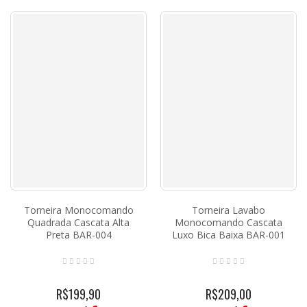
Torneira Monocomando
Torneira Lavabo
Quadrada Cascata Alta
Monocomando Cascata
Preta BAR-004
Luxo Bica Baixa BAR-001
R$199,90
R$209,00