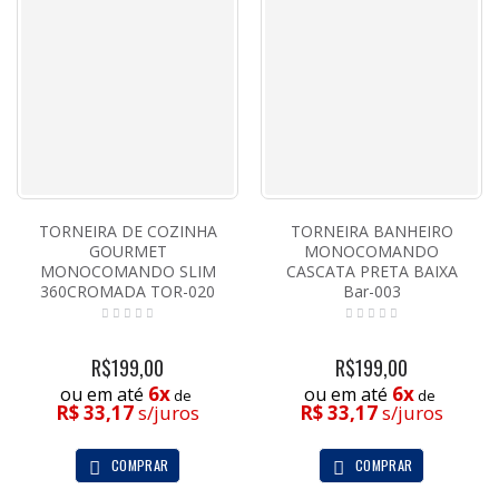
TORNEIRA DE COZINHA
TORNEIRA BANHEIRO
GOURMET
MONOCOMANDO
MONOCOMANDO SLIM
CASCATA PRETA BAIXA
360CROMADA TOR-020
Bar-003
R$199,00
R$199,00
6x
6x
ou em até
ou em até
de
de
R$ 33,17
s/juros
R$ 33,17
s/juros
COMPRAR
COMPRAR