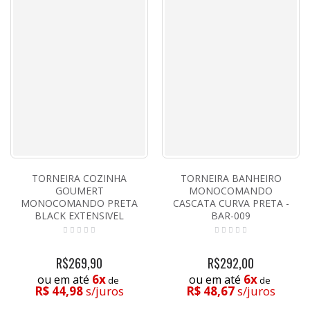
TORNEIRA COZINHA
TORNEIRA BANHEIRO
GOUMERT
MONOCOMANDO
MONOCOMANDO PRETA
CASCATA CURVA PRETA -
BLACK EXTENSIVEL
BAR-009
R$269,90
R$292,00
6x
6x
ou em até
ou em até
de
de
R$ 44,98
s/juros
R$ 48,67
s/juros