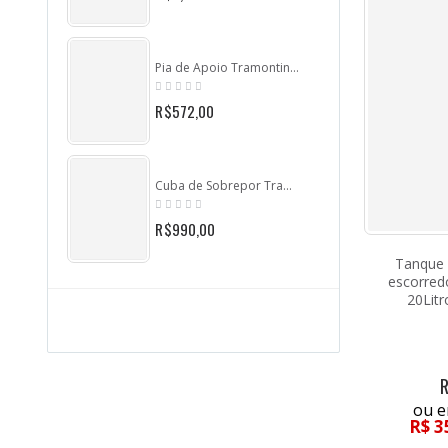
Pia de Apoio Tramontina Filo 1CC em Aço Inox 120x50 cm - 93434557
R$572,00
Cuba de Sobrepor Tramontina Vega 1.5C 34 Plus R Cuba Auxiliar em Aço Inox com Acabamento Natural 62 x 50 cm com Válvula - 93857/602
R$990,00
Tanque 
escorred
20Lit
ou e
R$ 3