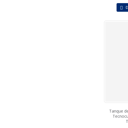
C
Tanque de
Tecnoc
T