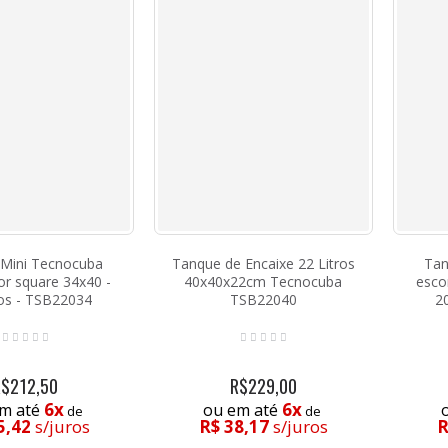
Mini Tecnocuba
Tanque de Encaixe 22 Litros
Tan
or square 34x40 -
40x40x22cm Tecnocuba
esco
ros - TSB22034
TSB22040
2
R$212,50
R$229,00
6x
6x
m até
ou em até
de
de
5,42
s/juros
R$ 38,17
s/juros
R