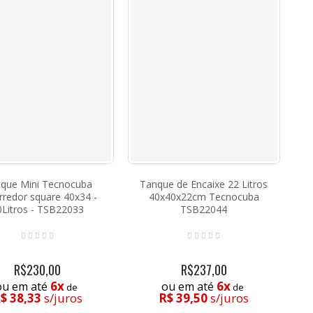
que Mini Tecnocuba
Tanque de Encaixe 22 Litros
rredor square 40x34 -
40x40x22cm Tecnocuba
0Litros - TSB22033
TSB22044
R$230,00
R$237,00
6x
6x
ou em até
ou em até
de
de
$ 38,33
s/juros
R$ 39,50
s/juros