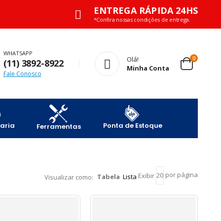
ENTREGA RÁPIDA 24HS
*Confira nossas condições de entrega.
WHATSAPP
Olá!
0
(11) 3892-8922
Minha Conta
Fale Conosco
aria
Ponta de Estoque
Ferramentas
por página
Exibir
Tabela
Lista
Visualizar como: